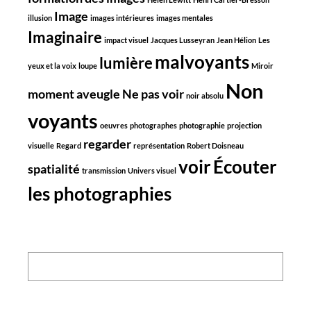
Image
illusion
images intérieures
images mentales
Imaginaire
impact visuel
Jacques Lusseyran
Jean Hélion
Les
malvoyants
lumière
yeux et la voix
loupe
Miroir
Non
moment aveugle
Ne pas voir
noir absolu
voyants
oeuvres
photographes
photographie
projection
regarder
visuelle
Regard
représentation
Robert Doisneau
voir
Écouter
spatialité
transmission
Univers visuel
les photographies
Search: