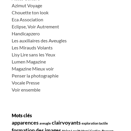
Azimut Voyage
Chouette ton look
Eca Association
Eclipse, Voir Autrement
Handicapzero
Les auxiliaires des Aveugles
Les Mirauds Volants
Lisy Lire sans les Yeux
Lumen Magazine
Magazine Mieux voir
Penser la photographie
Vocale Presse
Voir ensemble
Mots clés
apparences
clairvoyants
aveugle
exploration tactile
formation des images
Helen Lewitt
Henri Cartier-Bresson