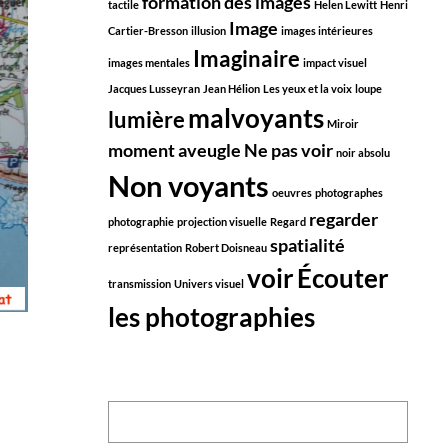
formation des images
tactile
Helen Lewitt
Henri
Image
Cartier-Bresson
illusion
images intérieures
Imaginaire
images mentales
impact visuel
Jacques Lusseyran
Jean Hélion
Les yeux et la voix
loupe
malvoyants
lumière
Miroir
moment aveugle
Ne pas voir
noir absolu
Non voyants
oeuvres
photographes
regarder
photographie
projection visuelle
Regard
spatialité
représentation
Robert Doisneau
voir
Écouter
transmission
Univers visuel
les photographies
Search: